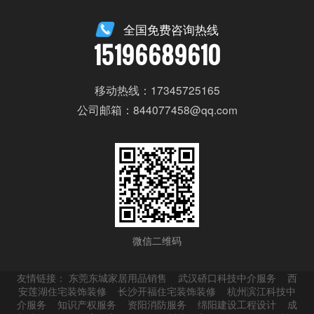
全国免费咨询热线
15196689610
移动热线：17345725165
公司邮箱：844077458@qq.com
微信二维码
友情链接：
东莞东城家居用品销售
武汉硚口科技中介服务
西
安莲湖住宅装饰装修
长沙开福住宅装饰装修
杭州滨江科技中
介服务
知识产权服务
资阳消防服务
绵阳建设工程设计
成